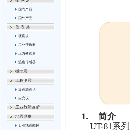
传 感 器
国内产品
国外产品
仪 表 类
硬度块
工业变送器
压力变送器
温度传感器
微地震
工程测震
爆震测震仪
应变仪
工业故障诊断
1.
简介
地震勘探
UT-81
系列
石油地震勘探