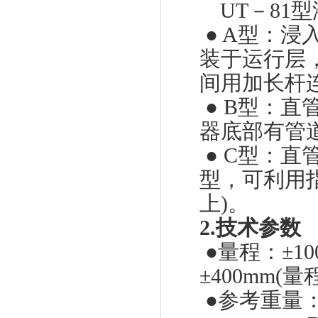
UT
－
81
型
● A
型：浸
装于运行层
间用加长杆
● B
型：直
器底部有管
● C
型：直
型，可利用
上
)
。
2.
技术参数
●
量程：
±
1
±
400mm
(
量
●
参考重量