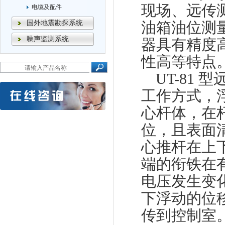
现场、远传
电缆及配件
国外地震勘探系统
油箱油位测
噪声监测系统
器具有精度
性高等特点
UT-81
型
工作方式，
心杆体，在
位，且表面
心推杆在上
端的衔铁在
电压发生变
下浮动的位
传到控制室